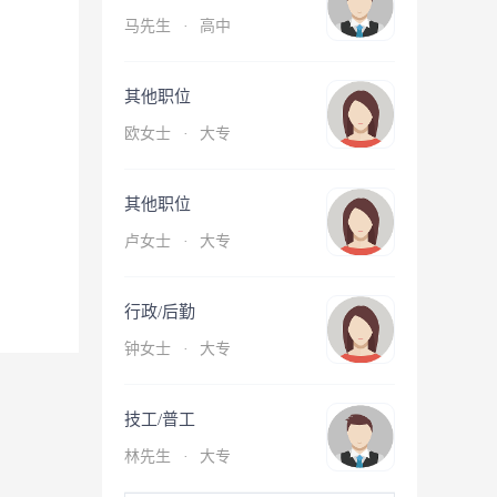
马先生
·
高中
其他职位
欧女士
·
大专
其他职位
卢女士
·
大专
行政/后勤
钟女士
·
大专
技工/普工
林先生
·
大专