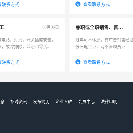
电话
看联系方式
查看联系方式
工
08月06日
兼职或全职销售、普工、维修
修电路，灯具，开关插座安装，
过年可不休息，有广告销售经
修，故障排除，兼职和零活。
低压电工证，网络管理员证
看联系方式
查看联系方式
信息
招聘资讯
发布简历
企业入驻
会员中心
法律申明
们