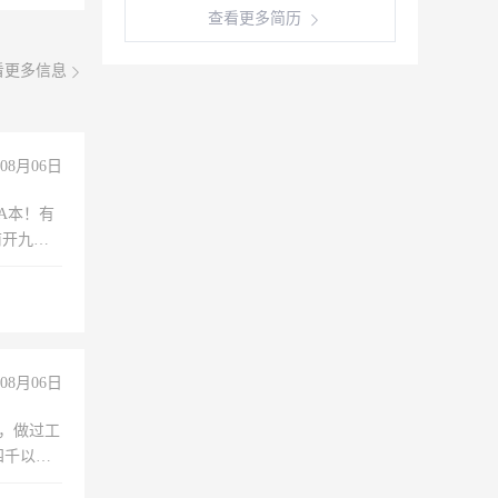
查看更多简历
看更多信息
08月06日
A本！有
前开九米
08月06日
)，做过工
四千以
保险勿扰