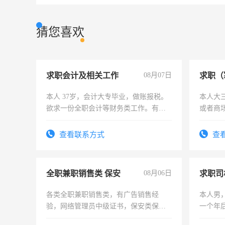
猜您喜欢
求职会计及相关工作
08月07日
求职（
本人 37岁，会计大专毕业，做账报税。
本人大
欲求一份全职会计等财务类工作。有会
或者商
计证
查看联系方式
查
全职兼职销售类 保安
08月06日
求职司
各类全职兼职销售类，有广告销售经
本人男，
验，网络管理员中级证书，保安类保安
一个年
队长，形象岗或幼儿园保安，维修水电
加班。