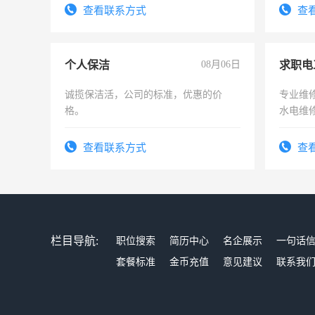
有高低压电工证和十几年工作经验
查看联系方式
查
个人保洁
08月06日
求职电
诚揽保洁活，公司的标准，优惠的价
专业维
格。
水电维
查看联系方式
查
栏目导航:
职位搜索
简历中心
名企展示
一句话
套餐标准
金币充值
意见建议
联系我