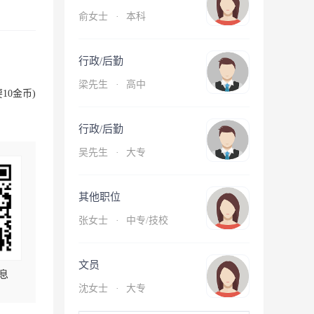
俞女士
·
本科
行政/后勤
梁先生
·
高中
10金币)
行政/后勤
吴先生
·
大专
其他职位
张女士
·
中专/技校
文员
息
沈女士
·
大专