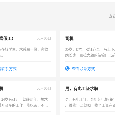
查
寒假工）
08月06日
司机
三在校学生，求兼职一份，家教
35岁，B本。双证齐全，马上下
场。
跑长途，和拉大超的经验！以
六，渣土车
看联系方式
查看联系方式
机
08月06日
男，有电工证求职
24岁有c1证，驾龄两年。想求
男，有电工证，会组装电柜(箱
后开货车的工作，能吃苦，不怕
厂维修；C1驾照，找个工资在
上，枣强县以外需要有住宿，